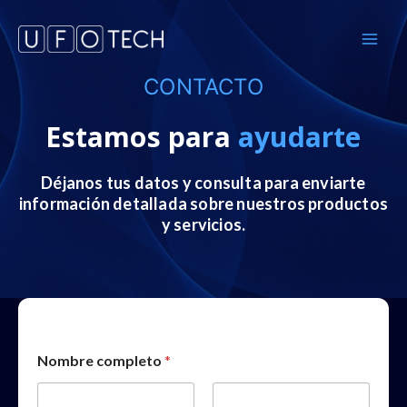
Ir
MA
al
ME
contenido
CONTACTO
Estamos para
ayudarte
Déjanos tus datos y consulta para enviarte
información detallada sobre nuestros productos
y servicios.
*
Nombre completo
*
e
l
e