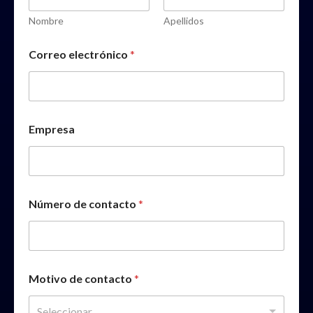
c
t
Nombre
Apellidos
r
ó
Correo electrónico
*
n
i
c
o
c
o
Empresa
m
p
l
e
t
Número de contacto
*
o
Motivo de contacto
*
Seleccionar