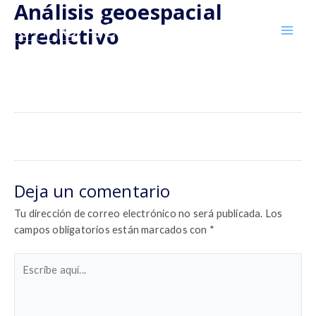
Análisis geoespacial
Ir
MA
al
predictivo
ME
contenido
Deja un comentario
/ Por
andread
/
11 de noviembre de 2024
←
Entrada anterior
Entrada siguiente
→
Deja un comentario
Tu dirección de correo electrónico no será publicada.
Los
campos obligatorios están marcados con
*
Escribe
aquí...