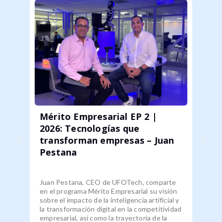
Mérito Empresarial EP 2 |
Ufot
2026: Tecnologías que
CEO 
transforman empresas – Juan
Inno
Pestana
tran
Juan Pestana, CEO de UFOTech, comparte
La par
en el programa Mérito Empresarial su visión
del A
sobre el impacto de la inteligencia artificial y
con la
la transformación digital en la competitividad
desarr
empresarial, así como la trayectoria de la
entre 