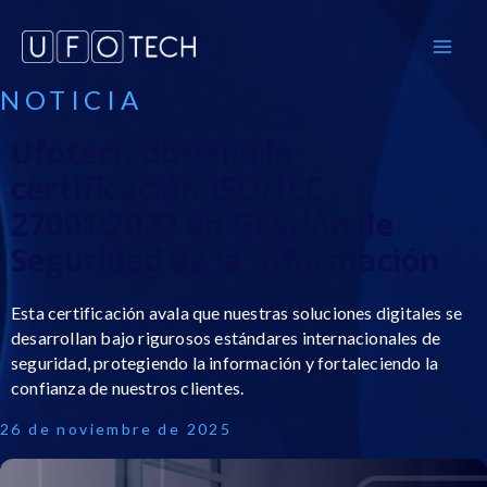
Ir
MA
al
ME
contenido
NOTICIA
Ufotech obtiene la
certificación ISO/IEC
27001:2022 en Gestión de
Seguridad de la Información
Esta certificación avala que nuestras soluciones digitales se
desarrollan bajo rigurosos estándares internacionales de
seguridad, protegiendo la información y fortaleciendo la
confianza de nuestros clientes.
26 de noviembre de 2025